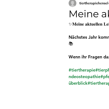
tiertherapiehensel
Meine a
✨𝐌𝐞𝐢𝐧𝐞 𝐚𝐤𝐭𝐮𝐞𝐥𝐥𝐞𝐧 𝐋𝐞
Nächstes Jahr komm
📚
Wenn ihr Fragen daz
#tiertherapie
#tierp
ndeosteopathie
#pf
überblick
#tierthera