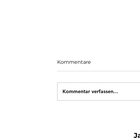
Kommentare
Kommentar verfassen...
Das bin ich (und meine
Rasselbande)
J