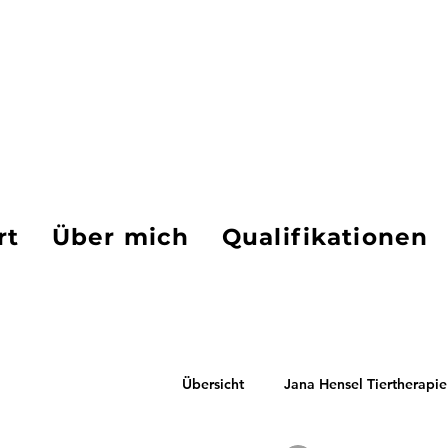
Jana Hensel T
rt
Über mich
Qualifikationen
Übersicht
Jana Hensel Tiertherapie