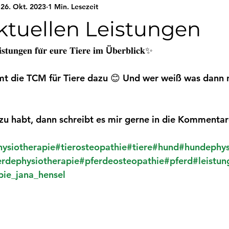
26. Okt. 2023
1 Min. Lesezeit
ktuellen Leistungen
𝐬𝐭𝐮𝐧𝐠𝐞𝐧 𝐟𝐮̈𝐫 𝐞𝐮𝐫𝐞 𝐓𝐢𝐞𝐫𝐞 𝐢𝐦 Ü𝐛𝐞𝐫𝐛𝐥𝐢𝐜𝐤✨
t die TCM für Tiere dazu 😊 Und wer weiß was dann
u habt, dann schreibt es mir gerne in die Kommentare
hysiotherapie
#tierosteopathie
#tiere
#hund
#hundephys
erdephysiotherapie
#pferdeosteopathie
#pferd
#leistun
pie_jana_hensel