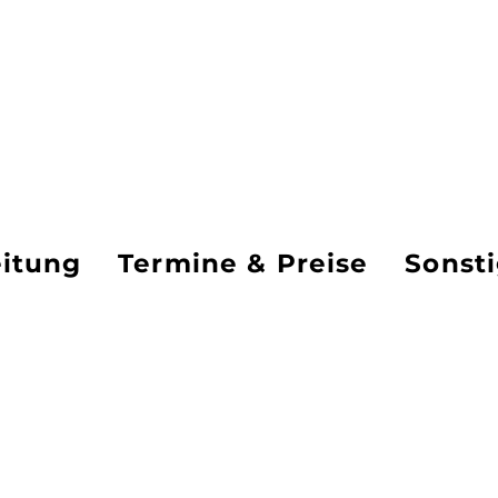
ack to Balance
itung
Termine & Preise
Sonst