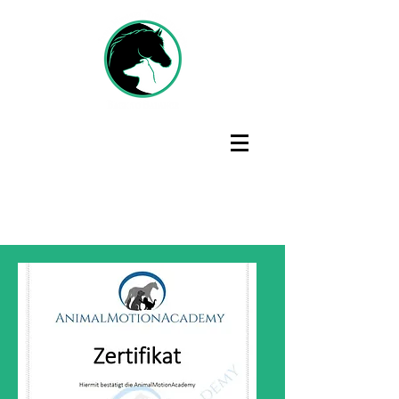
Jana Hensel Tiertherapie -
Back to Balance